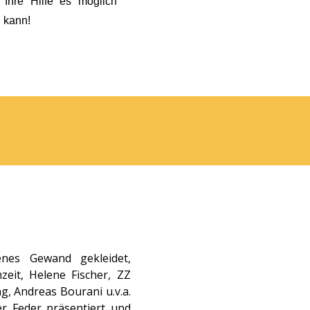
 Ihre Hilfe es möglich
n kann!
enes Gewand gekleidet,
eit, Helene Fischer, ZZ
, Andreas Bourani u.v.a.
r Feder präsentiert und