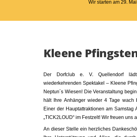
Wir starten am 29. Ma
Kleene Pfingsten
Der Dorfclub e. V. Quellendorf lädt
wiederkehrenden Spektakel – Kleene Pfing
Neptun´s Wiesen! Die Veranstaltung begi
hält Ihre Anhänger wieder 4 Tage wach 
Einer der Hauptattraktionen am Samstag 
„TICK2LOUD“ im Festzelt! Wir freuen uns au
An dieser Stelle ein herzliches Dankesch