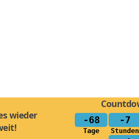
Countdo
 es wieder
-68
-7
eit!
Tage
Stunde