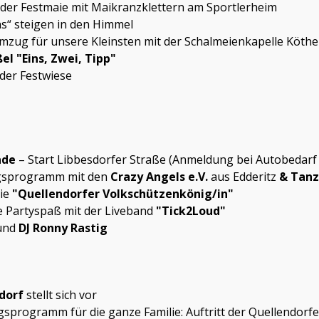
er Festmaie mit Maikranzklettern am Sportlerheim
 steigen in den Himmel
 für unsere Kleinsten mit der Schalmeienkapelle Köthen
el "Eins, Zwei, Tipp"
er Festwiese
ade
– Start Libbesdorfer Straße (Anmeldung bei Autobedarf
sprogramm mit den
Crazy Angels e.V.
aus Edderitz
& Tanz
ie
"Quellendorfer Volkschützenkönig/in"
artyspaß mit der Liveband
"Tick2Loud"
und
DJ Ronny Rastig
ndorf
stellt sich vor
gramm für die ganze Familie: Auftritt der Quellendorf